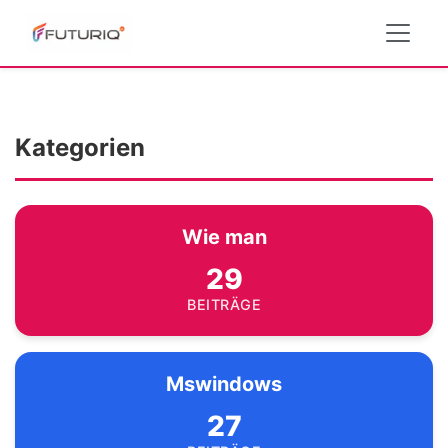
Kategorien
Wie man
29
BEITRÄGE
Mswindows
27