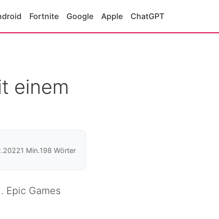
ndroid
Fortnite
Google
Apple
ChatGPT
it einem
2.2022
1 Min.
198 Wörter
n. Epic Games