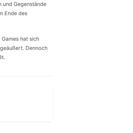
en und Gegenstände
em Ende des
c Games hat sich
r geäußert. Dennoch
ßt.