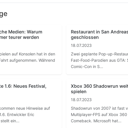
äge
che Medien: Warum
Restaurant in San Andrea
amer teurer werden
geschlossen
18.07.2023
pielen auf Konsolen hat in den
Zwei geplante Pop-up-Restaura
n Fahrt aufgenommen. Während
Fast-Food-Parodien aus GTA: S
Comic-Con in S...
e 1.6: Neues Festival,
Xbox 360 Shadowrun weite
spielen
18.07.2023
ekommen neue Hinweise auf
Shadowrun von 2007 ist fast 
6. Entwickler Eric
Multiplayer-FPS auf Xbox 360 e
ellt ein...
Comeback. Microsoft hat...