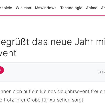
ospiele
Wie man
Mswindows
Technologie
Anime
A
begrüßt das neue Jahr m
vent
e
31.1
önnen sich auf ein kleines Neujahrsevent freue
ie trotz ihrer Größe für Aufsehen sorgt.